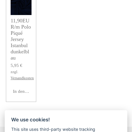
11,90EU
R/m Polo
Piqué
Jersey
Istanbul
dunkelbl
au
5,95 €
zzgl.
Versandkosten
In den Warenkorb
We use cookies!
This site uses third-party website tracking