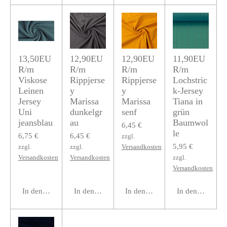
13,50EU
12,90EU
12,90EU
11,90EU
R/m
R/m
R/m
R/m
Viskose
Rippjerse
Rippjerse
Lochstric
Leinen
y
y
k-Jersey
Jersey
Marissa
Marissa
Tiana in
Uni
dunkelgr
senf
grün
jeansblau
au
Baumwol
6,45 €
le
6,75 €
6,45 €
zzgl.
5,95 €
zzgl.
zzgl.
Versandkosten
Versandkosten
Versandkosten
zzgl.
Versandkosten
In den Warenkorb
In den Warenkorb
In den Warenkorb
In den Warenko