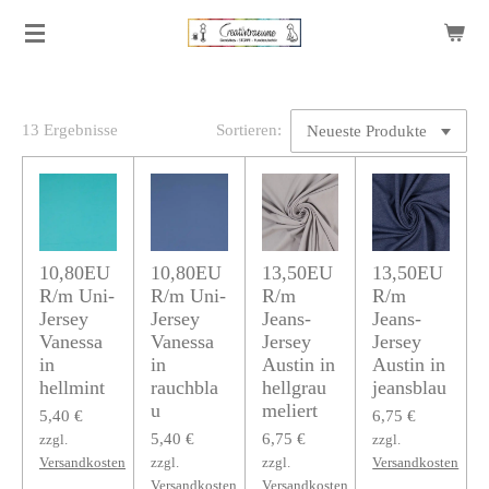
Zum
Hauptinhalt
springen
13 Ergebnisse
Sortieren:
10,80EU
10,80EU
13,50EU
13,50EU
R/m Uni-
R/m Uni-
R/m
R/m
Jersey
Jersey
Jeans-
Jeans-
Vanessa
Vanessa
Jersey
Jersey
in
in
Austin in
Austin in
hellmint
rauchbla
hellgrau
jeansblau
u
meliert
5,40 €
6,75 €
5,40 €
6,75 €
zzgl.
zzgl.
Versandkosten
zzgl.
zzgl.
Versandkosten
Versandkosten
Versandkosten