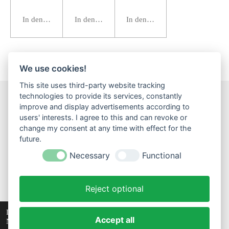
In den Warenkorb
In den Warenkorb
In den Warenkorb
We use cookies!
This site uses third-party website tracking
technologies to provide its services, constantly
improve and display advertisements according to
F
I
W
users' interests. I agree to this and can revoke or
a
n
h
change my consent at any time with effect for the
c
s
a
Impressum
Datenschutz
Widerrufsbelehrung
AGB
future.
e
t
t
Versand
b
a
s
Necessary
Functional
o
g
A
...
o
r
p
k
a
p
Reject optional
m
Widerruf einreichen!
© 2023 - 2026 Creativtraeume
Diese Website verwendet Cookies, um Ihr
Accept all
Nutzererlebnis zu verbessern und maßgeschneiderte
Mit Unterstützung von
Webador