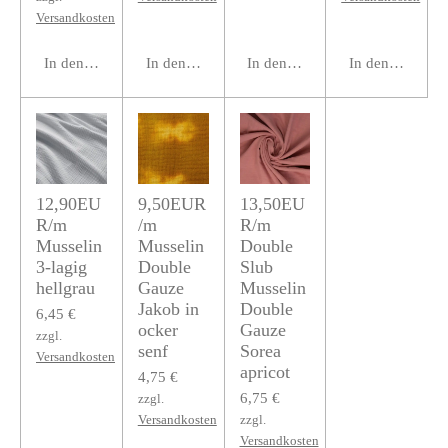
Versandkosten
In den Warenkorb
In den Warenkorb
In den Warenkorb
In den Warenko
12,90EU
9,50EUR
13,50EU
R/m
/m
R/m
Musselin
Musselin
Double
3-lagig
Double
Slub
hellgrau
Gauze
Musselin
Jakob in
Double
6,45 €
ocker
Gauze
zzgl.
senf
Sorea
Versandkosten
apricot
4,75 €
6,75 €
zzgl.
Versandkosten
zzgl.
Versandkosten