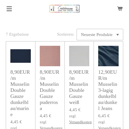
Zum
Hauptinhalt
springen
7 Ergebnisse
Sortieren:
8,90EUR
8,90EUR
8,90EUR
12,90EU
/m
/m
/m
R/m
Musselin
Musselin
Musselin
Musselin
Double
Double
Double
3-lagig
Gauze
Gauze
Gauze
dunkelbl
dunkelbl
puderros
weiß
au/dunke
au/marin
a
l Jeans
4,45 €
e
4,45 €
6,45 €
zzgl.
4,45 €
zzgl.
Versandkosten
zzgl.
zzgl.
Versandkosten
Versandkosten