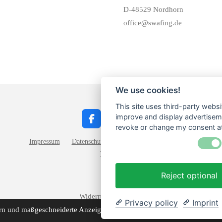
D-48529 Nordhorn
office@swafing.de
We use cookies!
This site uses third-party websi
improve and display advertisemen
F
I
W
revoke or change my consent at 
a
n
h
c
s
a
Impressum
Datenschutz
Widerrufsbelehrung
AGB
e
t
t
Versand
b
a
s
o
g
A
Reject optional
o
r
p
k
a
p
m
Widerruf einreichen!
Privacy policy
Imprint
n und maßgeschneiderte Anzeigen anzuzeigen. Die fortgesetzte Nutzung