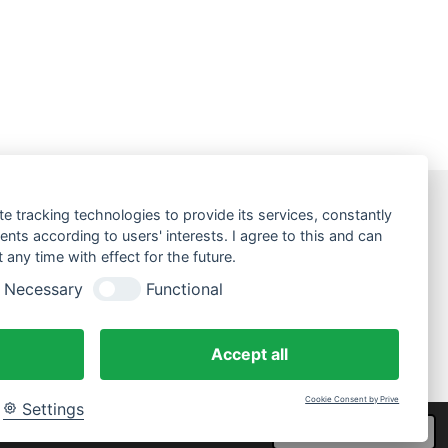
te tracking technologies to provide its services, constantly
ts according to users' interests. I agree to this and can
any time with effect for the future.
Necessary
Functional
Accept all
Cookie Consent by Prive
Settings
 dieser Website bestätigt Ihre
Mit Unterstützung von
Webador
Ich stimme zu