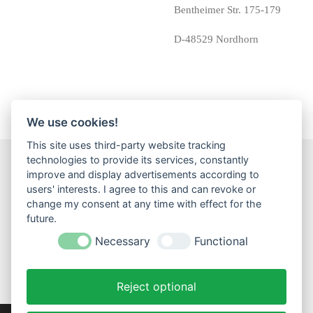
Bentheimer Str. 175-179
D-48529 Nordhorn
We use cookies!
This site uses third-party website tracking
technologies to provide its services, constantly
improve and display advertisements according to
F
I
W
users' interests. I agree to this and can revoke or
a
n
h
change my consent at any time with effect for the
c
s
a
Impressum
Datenschutz
Widerrufsbelehrung
AGB
future.
e
t
t
Versand
b
a
s
Necessary
Functional
o
g
A
...
o
r
p
k
a
p
Reject optional
m
Widerruf einreichen!
© 2023 - 2026 Creativtraeume