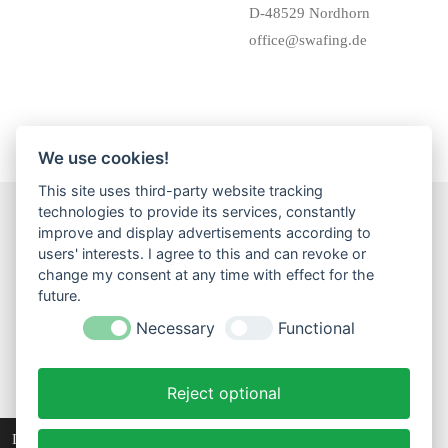
D-48529 Nordhorn
office@swafing.de
We use cookies!
This site uses third-party website tracking
technologies to provide its services, constantly
improve and display advertisements according to
F
I
W
users' interests. I agree to this and can revoke or
a
n
h
change my consent at any time with effect for the
c
s
a
Impressum
Datenschutz
Widerrufsbelehrung
AGB
future.
e
t
t
Versand
b
a
s
Necessary
Functional
o
g
A
...
o
r
p
k
a
p
Reject optional
m
Widerruf einreichen!
© 2023 - 2026 Creativtraeume
Diese Website verwendet Cookies, um Ihr