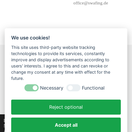
office@swafing.de
We use cookies!
This site uses third-party website tracking
technologies to provide its services, constantly
improve and display advertisements according to
F
I
W
users' interests. I agree to this and can revoke or
a
n
h
change my consent at any time with effect for the
c
s
a
Impressum
Datenschutz
Widerrufsbelehrung
AGB
future.
e
t
t
Versand
b
a
s
Necessary
Functional
o
g
A
...
o
r
p
k
a
p
Reject optional
m
Widerruf einreichen!
© 2023 - 2026 Creativtraeume
Diese Website verwendet Cookies, um Ihr
Accept all
Nutzererlebnis zu verbessern und maßgeschneiderte
Mit Unterstützung von
Webador
Anzeigen anzuzeigen. Die fortgesetzte Nutzung