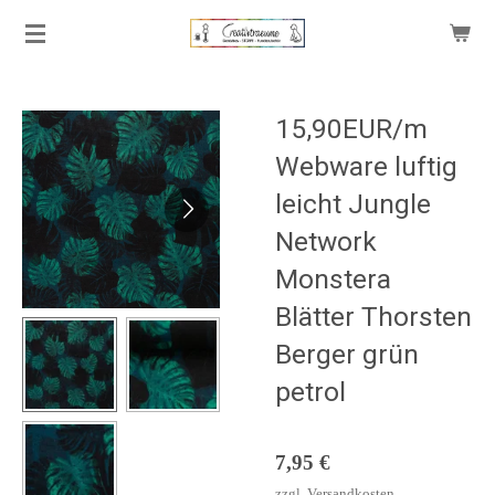
Zum
Hauptinhalt
springen
15,90EUR/m
Webware luftig
leicht Jungle
Network
Monstera
Blätter Thorsten
Berger grün
petrol
7,95 €
zzgl.
Versandkosten