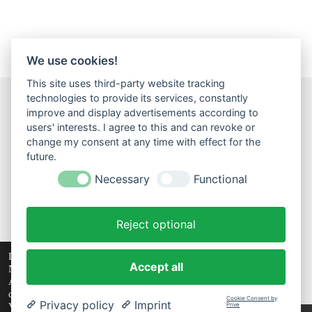
We use cookies!
This site uses third-party website tracking
technologies to provide its services, constantly
improve and display advertisements according to
F
I
W
users' interests. I agree to this and can revoke or
a
n
h
change my consent at any time with effect for the
c
s
a
Impressum
Datenschutz
Widerrufsbelehrung
AGB
future.
e
t
t
Versand
b
a
s
Necessary
Functional
o
g
A
...
o
r
p
k
a
p
Reject optional
m
Widerruf einreichen!
© 2023 - 2026 Creativtraeume
Diese Website verwendet Cookies, um Ihr
Accept all
Nutzererlebnis zu verbessern und maßgeschneiderte
Mit Unterstützung von
Webador
Anzeigen anzuzeigen. Die fortgesetzte Nutzung
dieser Website bestätigt Ihre Zustimmung zur
Cookie Consent by
Privacy policy
Imprint
Prive
Verwendung von Cookies.