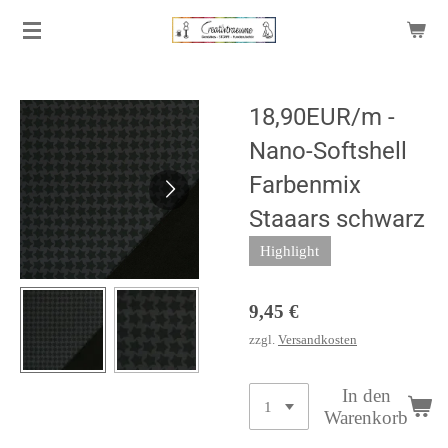
Zum
Hauptinhalt
springen
18,90EUR/m -
Nano-Softshell
Farbenmix
Staaars schwarz
Highlight
9,45 €
zzgl.
Versandkosten
In den
Warenkorb