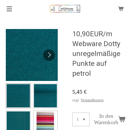
Zum
Hauptinhalt
springen
10,90EUR/m
Webware Dotty
unregelmäßige
Punkte auf
petrol
5,45 €
zzgl.
Versandkosten
In den
Warenkorb