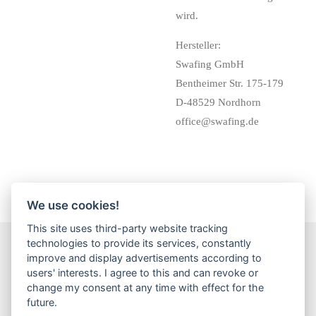
wird.
Hersteller:
Swafing GmbH
Bentheimer Str. 175-179
D-48529 Nordhorn
office@swafing.de
We use cookies!
This site uses third-party website tracking
technologies to provide its services, constantly
improve and display advertisements according to
F
I
W
users' interests. I agree to this and can revoke or
a
n
h
change my consent at any time with effect for the
c
s
a
Impressum
Datenschutz
Widerrufsbelehrung
AGB
future.
e
t
t
Versand