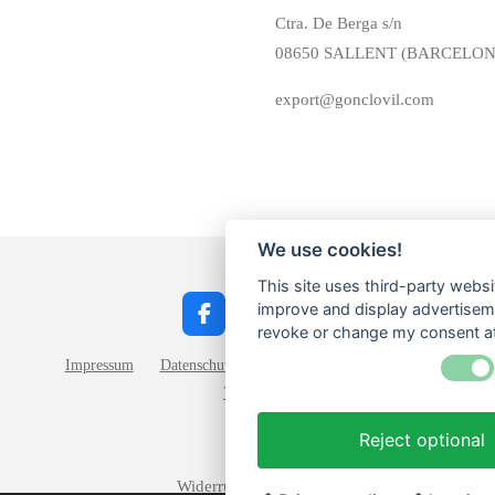
Ctra. De Berga s/n
08650 SALLENT (BARCELO
export@gonclovil.com
We use cookies!
This site uses third-party websi
improve and display advertisemen
F
I
W
revoke or change my consent at 
a
n
h
c
s
a
Impressum
Datenschutz
Widerrufsbelehrung
AGB
e
t
t
Versand
b
a
s
o
g
A
Reject optional
o
r
p
k
a
p
m
Widerruf einreichen!